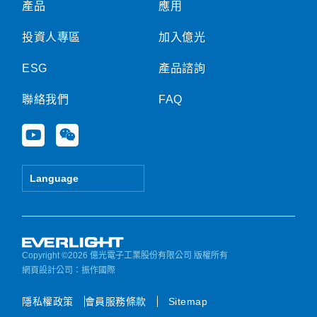
產品
應用
投資人專區
加入億光
ESG
產品諮詢
聯絡我們
FAQ
Y
W
o
e
u
i
t
x
Language
u
i
b
n
e
Copyright ©2026 億光電子工業股份有限公司 版權所有
網頁設計公司
：振作國際
隱私權政策
會員服務條款
Sitemap