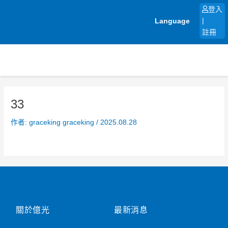
跳
登入
至
Language
|
主
註冊
要
內
容
33
作者:
graceking graceking
/
2025.08.28
關於億光
最新消息