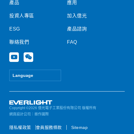
產品
應用
投資人專區
加入億光
ESG
產品諮詢
聯絡我們
FAQ
Y
W
o
e
u
i
t
x
Language
u
i
b
n
e
Copyright ©2026 億光電子工業股份有限公司 版權所有
網頁設計公司
：振作國際
隱私權政策
會員服務條款
Sitemap