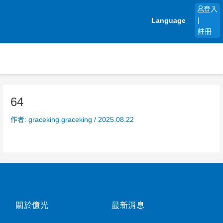
跳
登入
至
Language
|
主
註冊
要
內
容
64
作者:
graceking graceking
/
2025.08.22
關於億光
最新消息