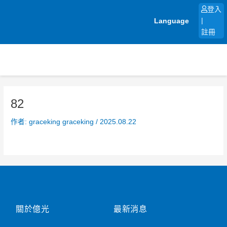
跳
登入
至
Language
|
主
註冊
要
內
容
82
作者:
graceking graceking
/
2025.08.22
關於億光
最新消息