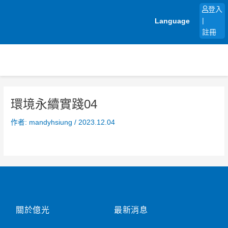
跳
登入
至
Language
|
主
註冊
要
內
容
環境永續實踐04
作者:
mandyhsiung
/
2023.12.04
關於億光
最新消息