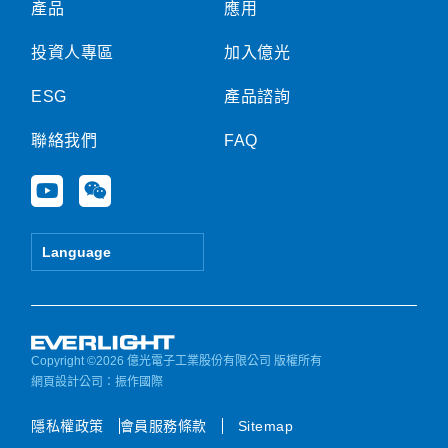
產品
應用
投資人專區
加入億光
ESG
產品諮詢
聯絡我們
FAQ
Y
W
o
e
u
i
t
x
Language
u
i
b
n
e
Copyright ©2026 億光電子工業股份有限公司 版權所有
網頁設計公司
：振作國際
隱私權政策
會員服務條款
Sitemap