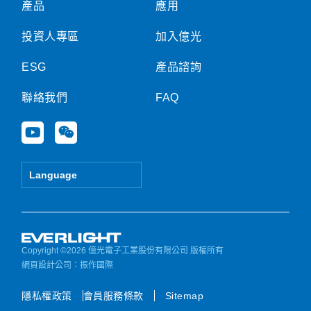
產品
應用
投資人專區
加入億光
ESG
產品諮詢
聯絡我們
FAQ
Y
W
o
e
u
i
t
x
Language
u
i
b
n
e
Copyright ©2026 億光電子工業股份有限公司 版權所有
網頁設計公司
：振作國際
隱私權政策
會員服務條款
Sitemap