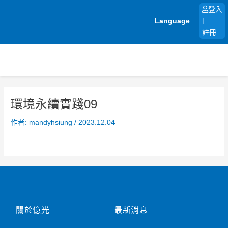
跳
登入
至
Language
|
主
註冊
要
內
容
環境永續實踐09
作者:
mandyhsiung
/
2023.12.04
關於億光
最新消息