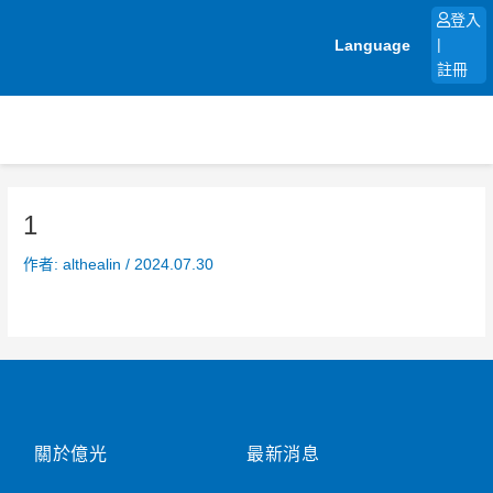
跳
登入
至
Language
|
主
註冊
要
內
容
1
作者:
althealin
/
2024.07.30
關於億光
最新消息