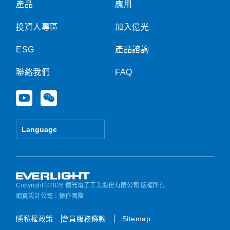
產品
應用
投資人專區
加入億光
ESG
產品諮詢
聯絡我們
FAQ
Y
W
o
e
u
i
t
x
Language
u
i
b
n
e
Copyright ©2026 億光電子工業股份有限公司 版權所有
網頁設計公司
：振作國際
隱私權政策
會員服務條款
Sitemap