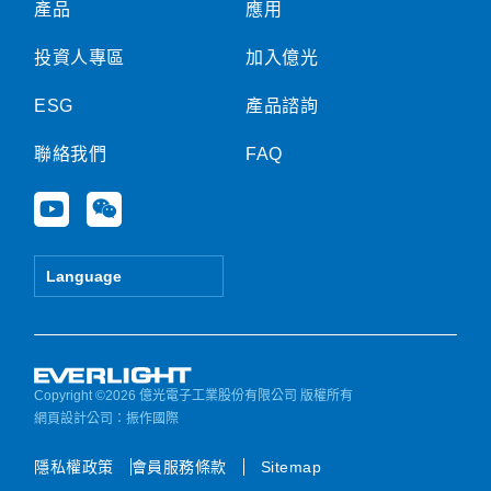
產品
應用
投資人專區
加入億光
ESG
產品諮詢
聯絡我們
FAQ
Y
W
o
e
u
i
t
x
Language
u
i
b
n
e
Copyright ©2026 億光電子工業股份有限公司 版權所有
網頁設計公司
：振作國際
隱私權政策
會員服務條款
Sitemap