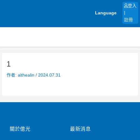
跳
登入
至
Language
|
主
註冊
要
內
容
1
作者:
althealin
/
2024.07.31
關於億光
最新消息