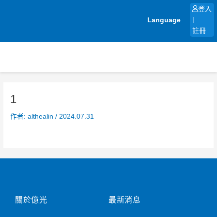
跳
登入
至
Language
|
主
註冊
要
內
容
1
作者:
althealin
/
2024.07.31
關於億光
最新消息