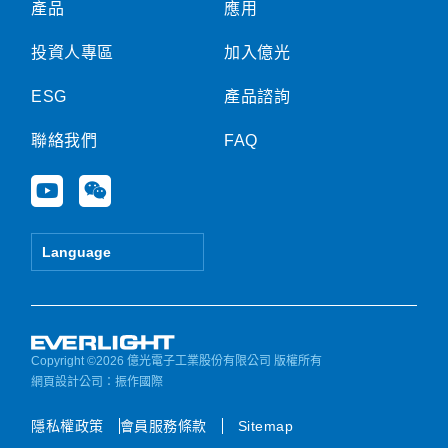
產品
應用
投資人專區
加入億光
ESG
產品諮詢
聯絡我們
FAQ
Y
W
o
e
u
i
t
x
Language
u
i
b
n
e
Copyright ©2026 億光電子工業股份有限公司 版權所有
網頁設計公司
：振作國際
隱私權政策
會員服務條款
Sitemap