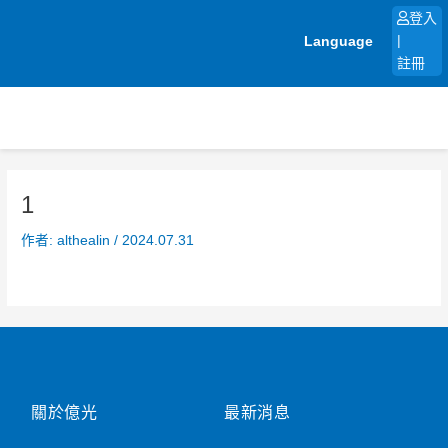
跳
登入
至
Language
|
主
註冊
要
內
容
1
作者:
althealin
/
2024.07.31
關於億光
最新消息