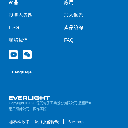
產品
應用
投資人專區
加入億光
ESG
產品諮詢
聯絡我們
FAQ
Y
W
o
e
u
i
t
x
Language
u
i
b
n
e
Copyright ©2026 億光電子工業股份有限公司 版權所有
網頁設計公司
：振作國際
隱私權政策
會員服務條款
Sitemap