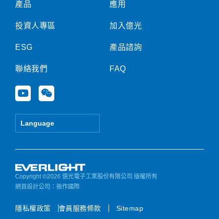
產品
應用
投資人專區
加入億光
ESG
產品諮詢
聯絡我們
FAQ
Y
W
o
e
u
i
t
x
Language
u
i
b
n
e
Copyright ©2026 億光電子工業股份有限公司 版權所有
網頁設計公司
：振作國際
隱私權政策
會員服務條款
Sitemap