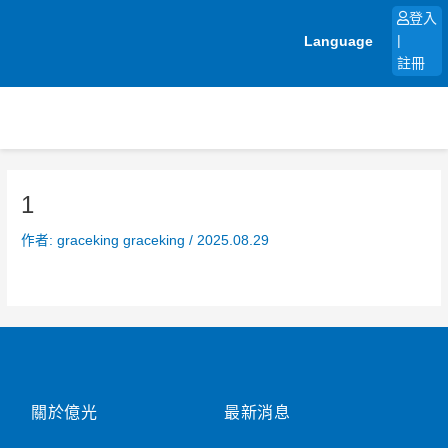
跳
登入
至
Language
|
主
註冊
要
內
容
1
作者:
graceking graceking
/
2025.08.29
關於億光
最新消息