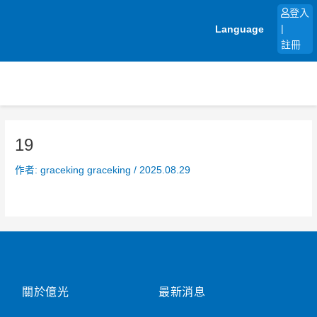
跳
登入
至
Language
|
主
註冊
要
內
容
19
作者:
graceking graceking
/
2025.08.29
關於億光
最新消息