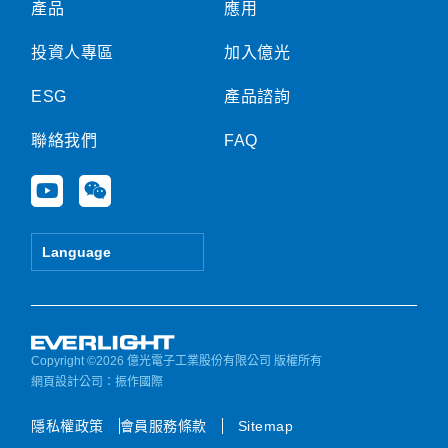
產品
應用
投資人專區
加入億光
ESG
產品諮詢
聯絡我們
FAQ
Y
W
o
e
u
i
t
x
Language
u
i
b
n
e
Copyright ©2026 億光電子工業股份有限公司 版權所有
網頁設計公司
：振作國際
隱私權政策
會員服務條款
Sitemap