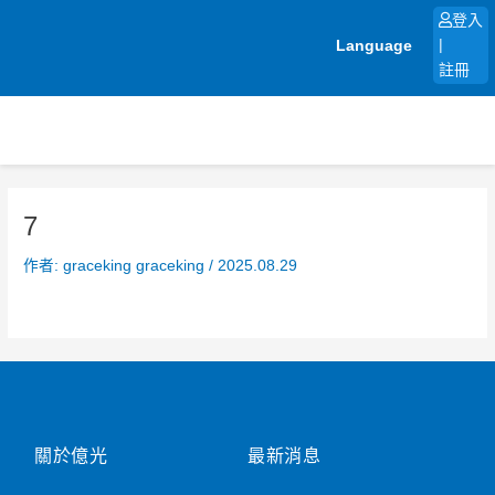
跳
登入
至
Language
|
主
註冊
要
內
容
7
作者:
graceking graceking
/
2025.08.29
關於億光
最新消息