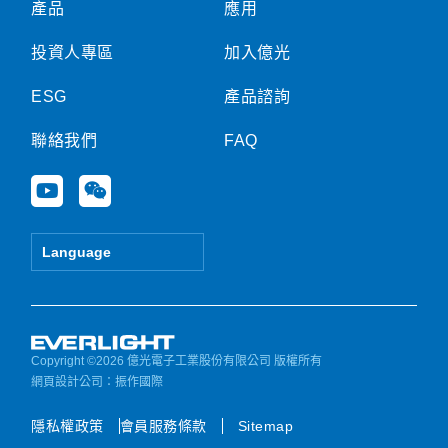
產品
應用
投資人專區
加入億光
ESG
產品諮詢
聯絡我們
FAQ
Y
W
o
e
u
i
t
x
Language
u
i
b
n
e
Copyright ©2026 億光電子工業股份有限公司 版權所有
網頁設計公司
：振作國際
隱私權政策
會員服務條款
Sitemap