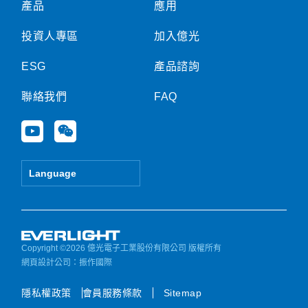
產品
應用
投資人專區
加入億光
ESG
產品諮詢
聯絡我們
FAQ
Y
W
o
e
u
i
t
x
Language
u
i
b
n
e
Copyright ©2026 億光電子工業股份有限公司 版權所有
網頁設計公司
：振作國際
隱私權政策
會員服務條款
Sitemap