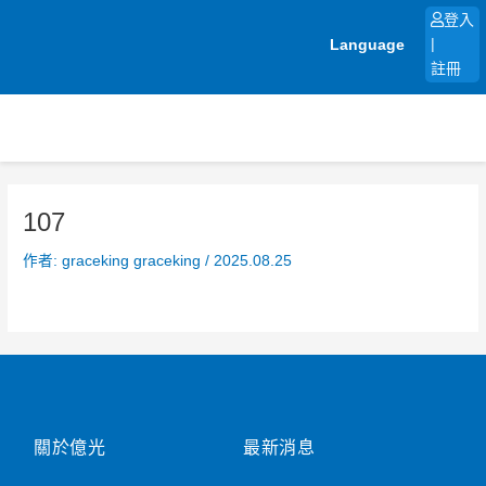
跳
登入
至
Language
|
主
註冊
要
內
容
107
作者:
graceking graceking
/
2025.08.25
關於億光
最新消息