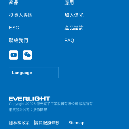
產品
應用
投資人專區
加入億光
ESG
產品諮詢
聯絡我們
FAQ
Y
W
o
e
u
i
t
x
Language
u
i
b
n
e
Copyright ©2026 億光電子工業股份有限公司 版權所有
網頁設計公司
：振作國際
隱私權政策
會員服務條款
Sitemap