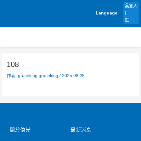
跳
登入
至
Language
|
主
註冊
要
內
容
108
作者:
graceking graceking
/
2025.08.25
關於億光
最新消息