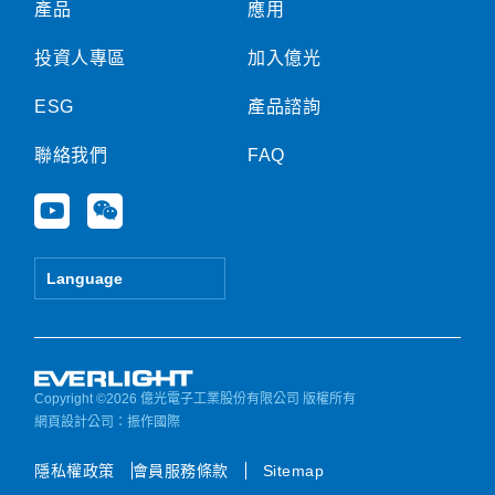
產品
應用
投資人專區
加入億光
ESG
產品諮詢
聯絡我們
FAQ
Y
W
o
e
u
i
t
x
Language
u
i
b
n
e
Copyright ©2026 億光電子工業股份有限公司 版權所有
網頁設計公司
：振作國際
隱私權政策
會員服務條款
Sitemap