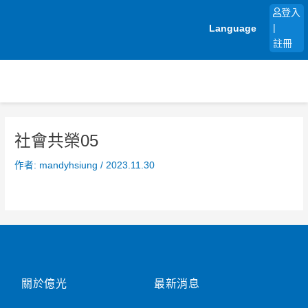
跳
登入
至
Language
|
主
註冊
要
內
容
社會共榮05
作者:
mandyhsiung
/
2023.11.30
關於億光
最新消息