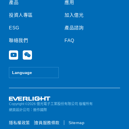
產品
應用
投資人專區
加入億光
ESG
產品諮詢
聯絡我們
FAQ
Y
W
o
e
u
i
t
x
Language
u
i
b
n
e
Copyright ©2026 億光電子工業股份有限公司 版權所有
網頁設計公司
：振作國際
隱私權政策
會員服務條款
Sitemap