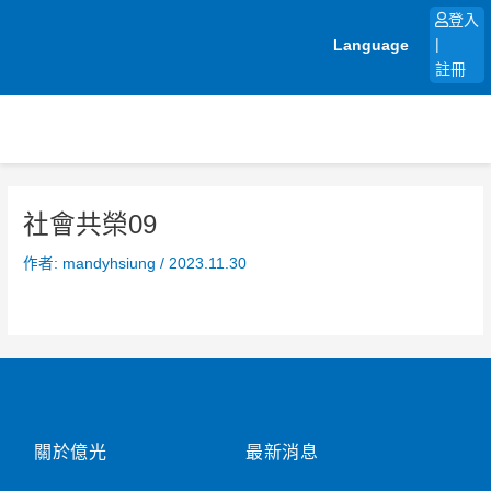
跳
登入
至
Language
|
主
註冊
要
內
容
社會共榮09
作者:
mandyhsiung
/
2023.11.30
關於億光
最新消息