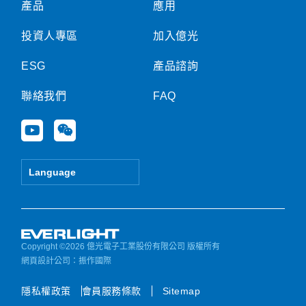
產品
應用
投資人專區
加入億光
ESG
產品諮詢
聯絡我們
FAQ
Y
W
o
e
u
i
t
x
Language
u
i
b
n
e
Copyright ©2026 億光電子工業股份有限公司 版權所有
網頁設計公司
：振作國際
隱私權政策
會員服務條款
Sitemap