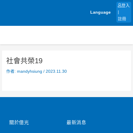
跳
登入
至
Language
|
主
註冊
要
內
容
社會共榮19
作者:
mandyhsiung
/
2023.11.30
關於億光
最新消息