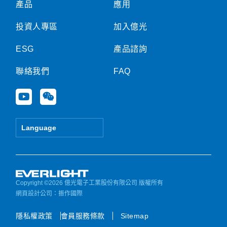
產品
應用
投資人專區
加入億光
ESG
產品諮詢
聯絡我們
FAQ
Y
W
o
e
u
i
t
x
Language
u
i
b
n
e
Copyright ©2026 億光電子工業股份有限公司 版權所有
網頁設計公司
：振作國際
隱私權政策
會員服務條款
Sitemap