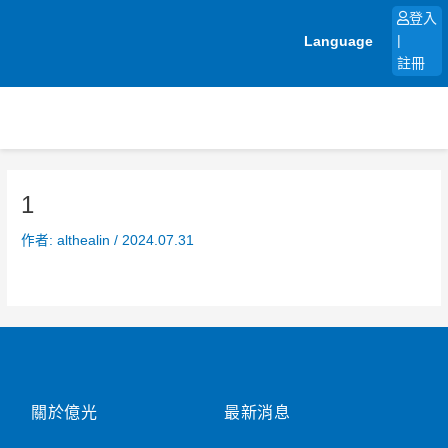
跳
登入
至
Language
|
主
註冊
要
內
容
1
作者:
althealin
/
2024.07.31
關於億光
最新消息