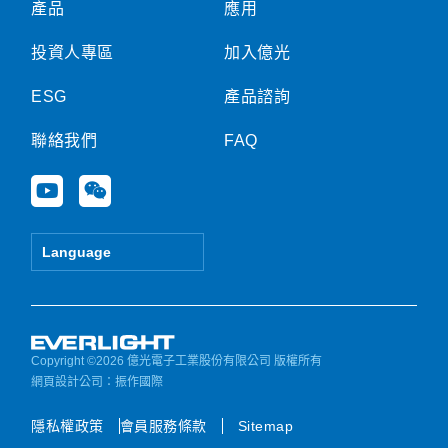
產品
應用
投資人專區
加入億光
ESG
產品諮詢
聯絡我們
FAQ
Y
W
o
e
u
i
t
x
Language
u
i
b
n
e
Copyright ©2026 億光電子工業股份有限公司 版權所有
網頁設計公司
：振作國際
隱私權政策
會員服務條款
Sitemap