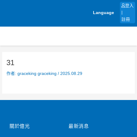
跳
登入
至
Language
|
主
註冊
要
內
容
31
作者:
graceking graceking
/
2025.08.29
關於億光
最新消息