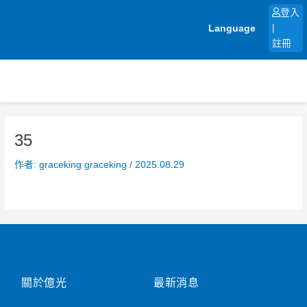
跳
登入
至
Language
|
主
註冊
要
內
容
35
作者:
graceking graceking
/
2025.08.29
關於億光
最新消息