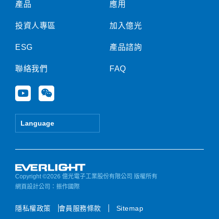
產品
應用
投資人專區
加入億光
ESG
產品諮詢
聯絡我們
FAQ
Y
W
o
e
u
i
t
x
Language
u
i
b
n
e
Copyright ©2026 億光電子工業股份有限公司 版權所有
網頁設計公司
：振作國際
隱私權政策
會員服務條款
Sitemap