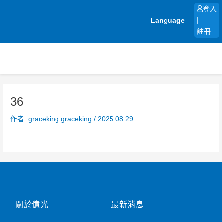
跳
登入
至
Language
|
主
註冊
要
內
容
36
作者:
graceking graceking
/
2025.08.29
關於億光
最新消息