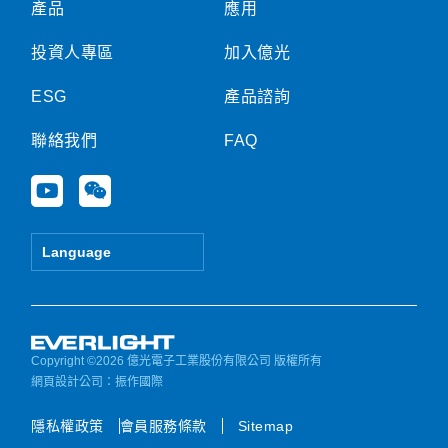
產品
應用
投資人專區
加入億光
ESG
產品諮詢
聯絡我們
FAQ
Y
W
o
e
u
i
t
x
Language
u
i
b
n
e
Copyright ©2026 億光電子工業股份有限公司 版權所有
網頁設計公司
：振作國際
隱私權政策
會員服務條款
Sitemap