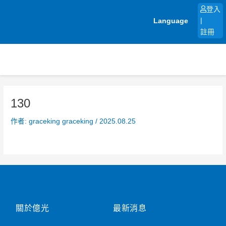
跳
登入
至
Language
|
主
註冊
要
內
容
130
作者:
graceking graceking
/
2025.08.25
關於億光
最新消息