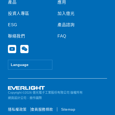
產品
應用
投資人專區
加入億光
ESG
產品諮詢
聯絡我們
FAQ
Y
W
o
e
u
i
t
x
Language
u
i
b
n
e
Copyright ©2026 億光電子工業股份有限公司 版權所有
網頁設計公司
：振作國際
隱私權政策
會員服務條款
Sitemap