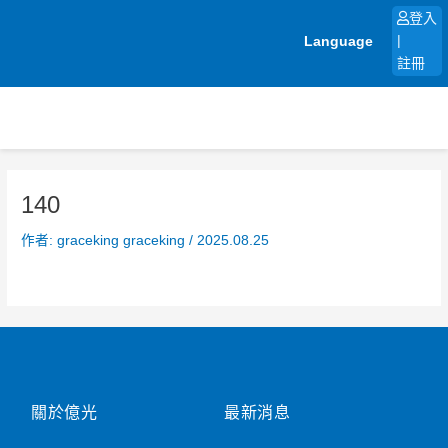
跳
登入
至
Language
|
主
註冊
要
內
容
140
作者:
graceking graceking
/
2025.08.25
關於億光
最新消息