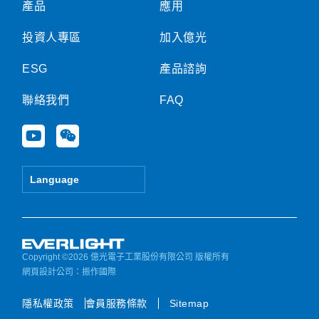
產品
應用
投資人專區
加入億光
ESG
產品諮詢
聯絡我們
FAQ
Y
W
o
e
u
i
t
x
Language
u
i
b
n
e
Copyright ©2026 億光電子工業股份有限公司 版權所有
網頁設計公司
：振作國際
隱私權政策
會員服務條款
Sitemap