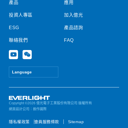
產品
應用
投資人專區
加入億光
ESG
產品諮詢
聯絡我們
FAQ
Y
W
o
e
u
i
t
x
Language
u
i
b
n
e
Copyright ©2026 億光電子工業股份有限公司 版權所有
網頁設計公司
：振作國際
隱私權政策
會員服務條款
Sitemap