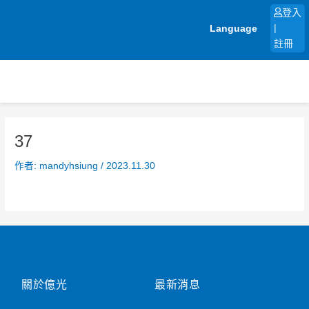
跳
登入
至
Language
|
主
註冊
要
內
容
37
作者:
mandyhsiung
/
2023.11.30
關於億光
最新消息