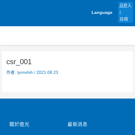
跳
登入
至
Language
|
主
註冊
要
內
容
csr_001
作者:
lynnshih
/
2021.08.23
關於億光
最新消息