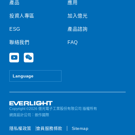
產品
應用
投資人專區
加入億光
ESG
產品諮詢
聯絡我們
FAQ
Y
W
o
e
u
i
t
x
Language
u
i
b
n
e
Copyright ©2026 億光電子工業股份有限公司 版權所有
網頁設計公司
：振作國際
隱私權政策
會員服務條款
Sitemap