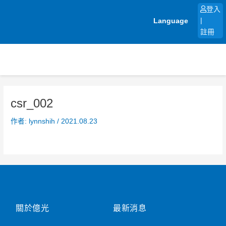
跳
登入
至
Language
|
主
註冊
要
內
容
csr_002
作者:
lynnshih
/
2021.08.23
關於億光
最新消息