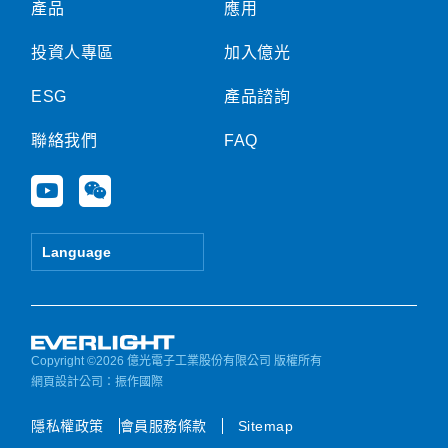
產品
應用
投資人專區
加入億光
ESG
產品諮詢
聯絡我們
FAQ
Y
W
o
e
u
i
t
x
Language
u
i
b
n
e
Copyright ©2026 億光電子工業股份有限公司 版權所有
網頁設計公司
：振作國際
隱私權政策
會員服務條款
Sitemap