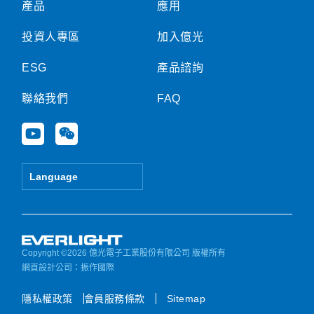
產品
應用
投資人專區
加入億光
ESG
產品諮詢
聯絡我們
FAQ
Y
W
o
e
u
i
t
x
Language
u
i
b
n
e
Copyright ©2026 億光電子工業股份有限公司 版權所有
網頁設計公司
：振作國際
隱私權政策
會員服務條款
Sitemap