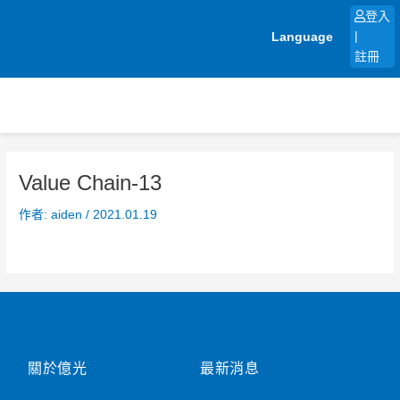
跳
登入
至
Language
|
主
註冊
要
內
容
Value Chain-13
作者:
aiden
/
2021.01.19
關於億光
最新消息