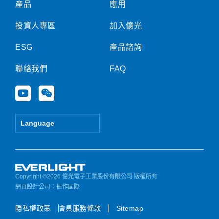
產品
應用
投資人專區
加入億光
ESG
產品諮詢
聯絡我們
FAQ
Y
W
o
e
u
i
t
x
Language
u
i
b
n
e
Copyright ©2026 億光電子工業股份有限公司 版權所有
網頁設計公司
：振作國際
隱私權政策
會員服務條款
Sitemap