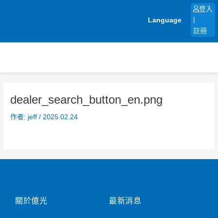
跳
登入
至
Language
|
主
註冊
要
內
容
dealer_search_button_en.png
作者:
jeff
/
2025.02.24
關於億光
最新消息