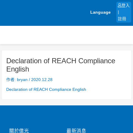
跳
登入
至
Language
|
主
註冊
要
內
容
Declaration of REACH Compliance
English
作者:
bryan
/
2020.12.28
Declaration of REACH Compliance English
關於億光
最新消息