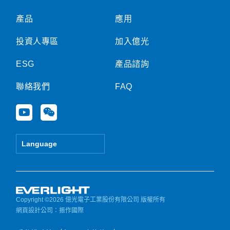
產品
應用
投資人專區
加入億光
ESG
產品諮詢
聯絡我們
FAQ
Y
W
o
e
u
i
t
x
Language
u
i
b
n
e
Copyright ©2026 億光電子工業股份有限公司 版權所有
網頁設計公司
：振作國際