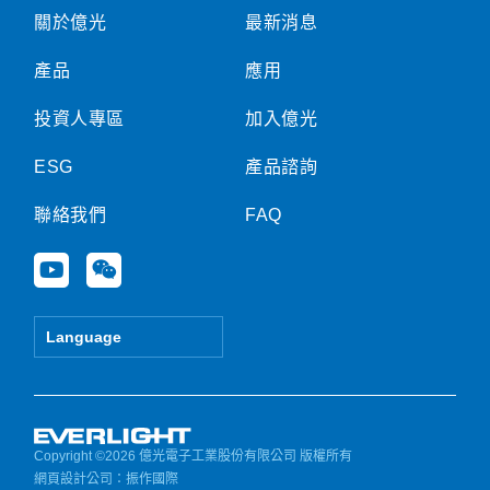
關於億光
最新消息
產品
應用
投資人專區
加入億光
ESG
產品諮詢
聯絡我們
FAQ
Y
W
o
e
u
i
t
x
Language
u
i
b
n
e
Copyright ©2026 億光電子工業股份有限公司 版權所有
網頁設計公司
：振作國際