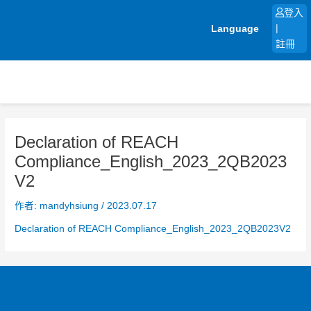
跳
登入
至
Language
|
主
註冊
要
內
容
Declaration of REACH
Compliance_English_2023_2QB2023
V2
作者:
mandyhsiung
/
2023.07.17
Declaration of REACH Compliance_English_2023_2QB2023V2