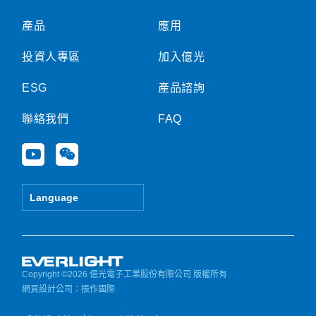
產品
應用
投資人專區
加入億光
ESG
產品諮詢
聯絡我們
FAQ
Y
W
o
e
u
i
t
x
Language
u
i
b
n
e
Copyright ©2026 億光電子工業股份有限公司 版權所有
網頁設計公司
：振作國際