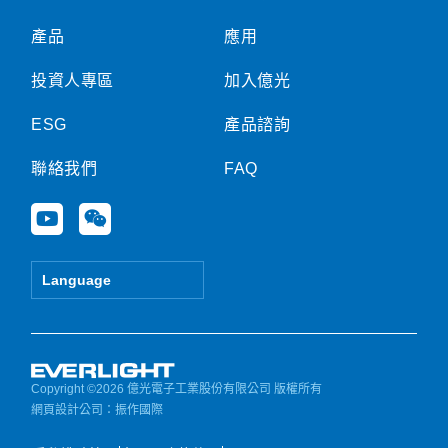
產品
應用
投資人專區
加入億光
ESG
產品諮詢
聯絡我們
FAQ
Y
W
o
e
u
i
t
x
Language
u
i
b
n
e
Copyright ©2026 億光電子工業股份有限公司 版權所有
網頁設計公司
：振作國際