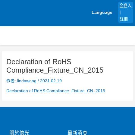
跳
登入
至
Language
|
主
註冊
要
內
容
Declaration of RoHS
Compliance_Fixture_CN_2015
作者:
lindawang
/
2021.02.19
Declaration of RoHS Compliance_Fixture_CN_2015
關於億光
最新消息