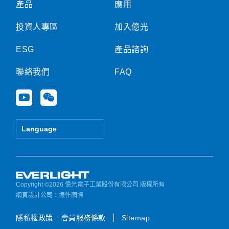
產品
應用
投資人專區
加入億光
ESG
產品諮詢
聯絡我們
FAQ
Y
W
o
e
u
i
t
x
Language
u
i
b
n
e
Copyright ©2026 億光電子工業股份有限公司 版權所有
網頁設計公司
：振作國際
隱私權政策
會員服務條款
Sitemap