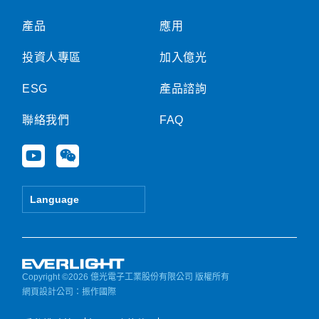
產品
應用
投資人專區
加入億光
ESG
產品諮詢
聯絡我們
FAQ
Y
W
o
e
u
i
t
x
Language
u
i
b
n
e
Copyright ©2026 億光電子工業股份有限公司 版權所有
網頁設計公司
：振作國際