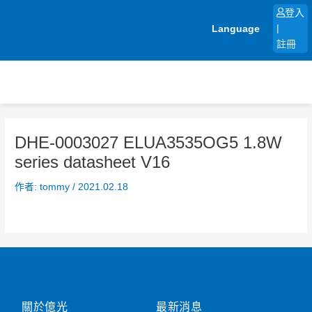
跳
登入
至
Language
|
主
註冊
要
內
容
DHE-0003027 ELUA3535OG5 1.8W
series datasheet V16
作者:
tommy
/
2021.02.18
關於億光
最新消息