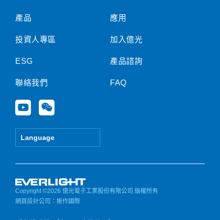
產品
應用
投資人專區
加入億光
ESG
產品諮詢
聯絡我們
FAQ
Y
W
o
e
u
i
t
x
Language
u
i
b
n
e
Copyright ©2026 億光電子工業股份有限公司 版權所有
網頁設計公司
：振作國際