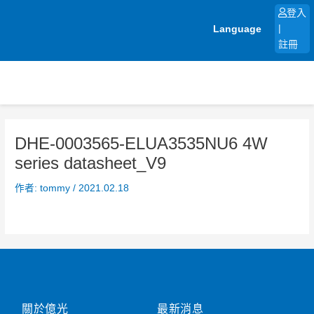
跳
登入
至
Language
|
主
註冊
要
內
容
DHE-0003565-ELUA3535NU6 4W
series datasheet_V9
作者:
tommy
/
2021.02.18
關於億光
最新消息