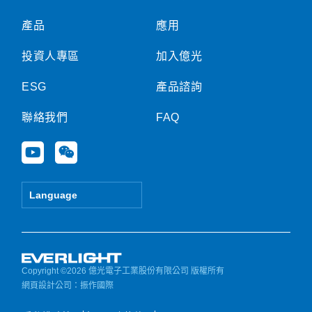
產品
應用
投資人專區
加入億光
ESG
產品諮詢
聯絡我們
FAQ
Y
W
o
e
u
i
t
x
Language
u
i
b
n
e
Copyright ©2026 億光電子工業股份有限公司 版權所有
網頁設計公司
：振作國際