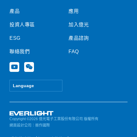
產品
應用
投資人專區
加入億光
ESG
產品諮詢
聯絡我們
FAQ
Y
W
o
e
u
i
t
x
Language
u
i
b
n
e
Copyright ©2026 億光電子工業股份有限公司 版權所有
網頁設計公司
：振作國際