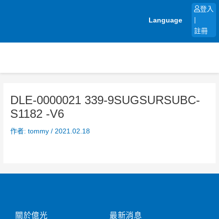
跳
登入
至
Language
|
主
註冊
要
內
容
DLE-0000021 339-9SUGSURSUBC-
S1182 -V6
作者:
tommy
/
2021.02.18
關於億光
最新消息