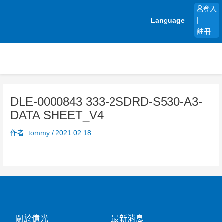
跳
登入
至
Language
|
主
註冊
要
內
容
DLE-0000843 333-2SDRD-S530-A3-
DATA SHEET_V4
作者:
tommy
/
2021.02.18
關於億光
最新消息