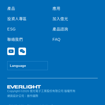
產品
應用
投資人專區
加入億光
ESG
產品諮詢
聯絡我們
FAQ
Y
W
o
e
u
i
t
x
Language
u
i
b
n
e
Copyright ©2026 億光電子工業股份有限公司 版權所有
網頁設計公司
：振作國際