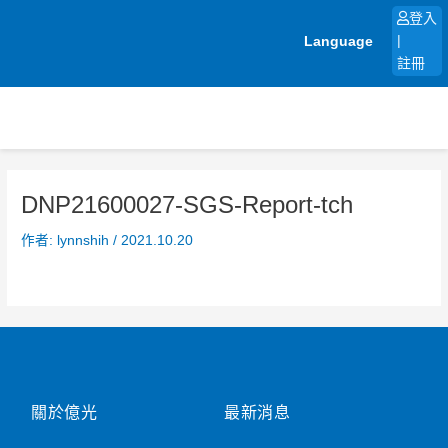
跳
登入
至
Language
|
主
註冊
要
內
容
DNP21600027-SGS-Report-tch
作者:
lynnshih
/
2021.10.20
關於億光
最新消息