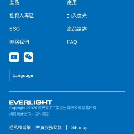
產品
應用
投資人專區
加入億光
ESG
產品諮詢
聯絡我們
FAQ
Y
W
o
e
u
i
t
x
Language
u
i
b
n
e
Copyright ©2026 億光電子工業股份有限公司 版權所有
網頁設計公司
：振作國際
隱私權政策
會員服務條款
Sitemap