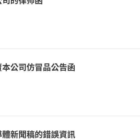
公司的律师函
賣本公司仿冒品公告函
導體新聞稿的錯誤資訊