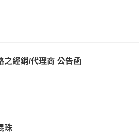
格之經銷/代理商 公告函
混珠