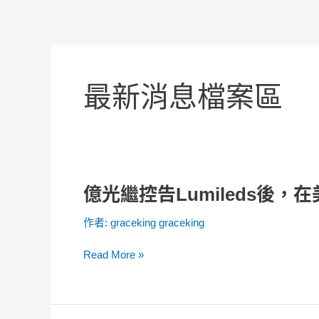
文
章
分
最新消息檔案區
頁
億光繼控告Lumileds後，
億
光
作者:
graceking graceking
繼
控
Read More »
告
Lumileds
後，
在