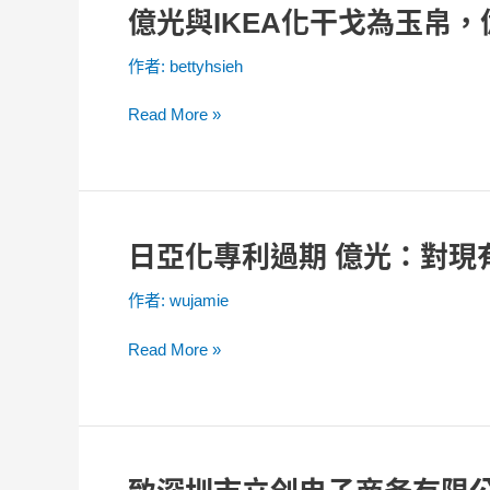
億光與IKEA化干戈為玉帛
億
媒
光
體
作者:
bettyhsieh
與
報
IKEA
導
Read More »
化
之
干
澄
戈
清
為
聲
玉
明
日亞化專利過期 億光：對現
日
帛，
亞
億
作者:
wujamie
化
光
專
撤
Read More »
利
回
過
美
期
國
億
及
光：
德
致
對