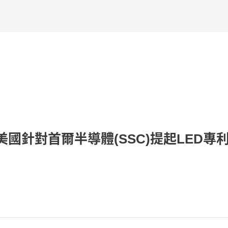
在美國針對首爾半導體(SSC)提起LED專