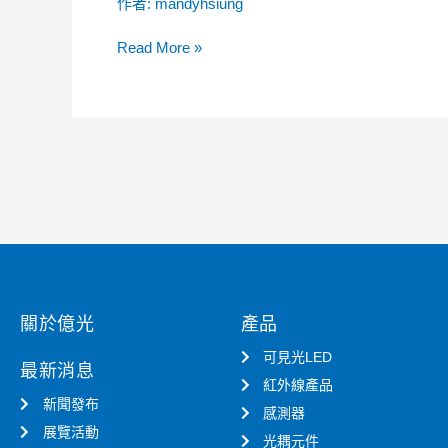
作者:
mandyhsiung
聲
合
訊
明
格
Read More »
廣
之
州
經
光
銷/
欣
代
電
理
子
商
魚
公
目
告
混
函
珠
關於億光
產品
可見光LED
最新消息
紅外線產品
新聞發布
感測器
展覽活動
光耦元件