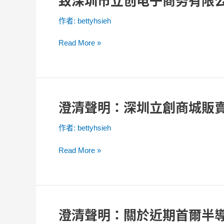
致深圳市立创电子商务有限
國
深
現
專
作者:
bettyhsieh
圳
有
利
市
產
訴
Read More »
立
品
訟
创
毫
电
無
子
影
商
響
澄清聲明：深圳立創商城販
澄
务
清
有
作者:
bettyhsieh
聲
限
明：
公
Read More »
深
司
圳
的
立
律
創
师
商
函
澄清聲明：關於近期首爾半
澄
城