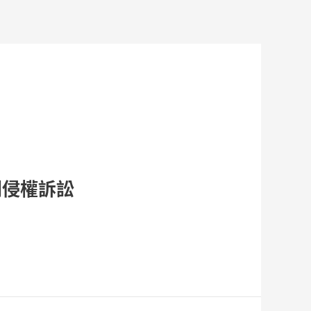
利侵權訴訟