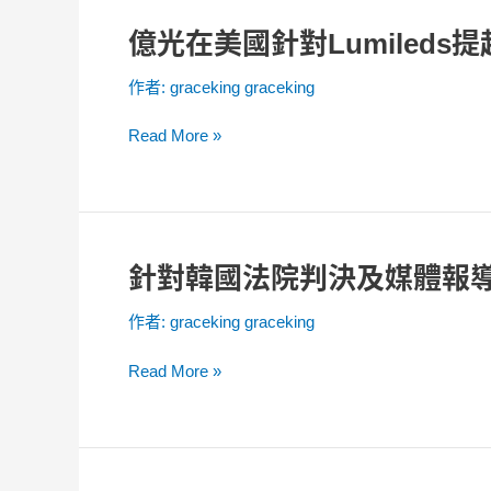
美
億光在美國針對Lumileds
億
國
光
針
作者:
graceking graceking
在
對
美
首
Read More »
國
爾
針
半
對
導
Lumileds
體
提
(SSC)
針對韓國法院判決及媒體報
針
起
提
對
LED
起
作者:
graceking graceking
韓
專
LED
國
利
專
Read More »
法
侵
利
院
權
侵
判
訴
權
決
訟
訴
及
訟