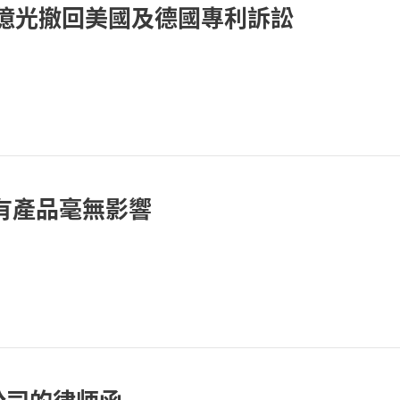
，億光撤回美國及德國專利訴訟
有產品毫無影響