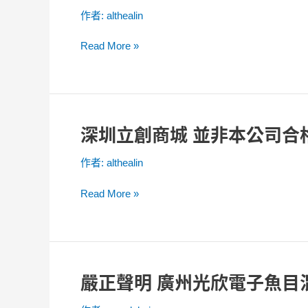
清
販
作者:
althealin
聲
賣
明：
本
Read More »
關
公
於
司
近
仿
期
冒
首
品
深圳立創商城 並非本公司合
深
爾
公
圳
半
告
作者:
althealin
立
導
函
創
體
Read More »
商
新
城
聞
並
稿
非
的
本
錯
嚴正聲明 廣州光欣電子魚目
嚴
公
誤
正
司
資