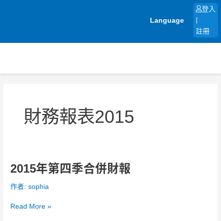
跳
登入
至
Language
|
主
註冊
要
內
容
財務報表2015
2015年第四季合併財報
2015
年
作者:
sophia
第
四
Read More »
季
合