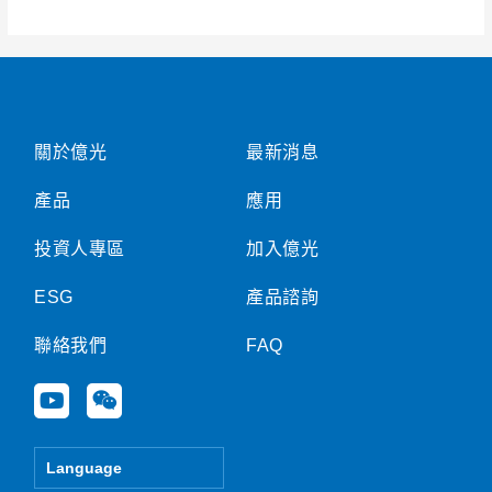
合
併
財
報
關於億光
最新消息
產品
應用
投資人專區
加入億光
ESG
產品諮詢
聯絡我們
FAQ
Y
W
o
e
u
i
t
x
Language
u
i