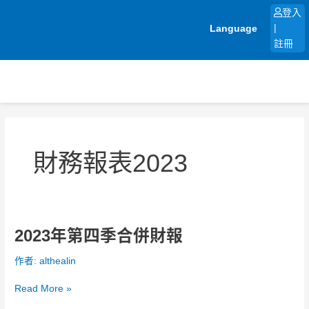
跳
登入
至
Language
|
主
註冊
要
內
容
財務報表2023
2023年第四季合併財報
2023
年
作者:
althealin
第
四
Read More »
季
合