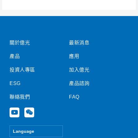
合
併
財
報
關於億光
最新消息
產品
應用
投資人專區
加入億光
ESG
產品諮詢
聯絡我們
FAQ
Y
W
o
e
u
i
t
x
Language
u
i