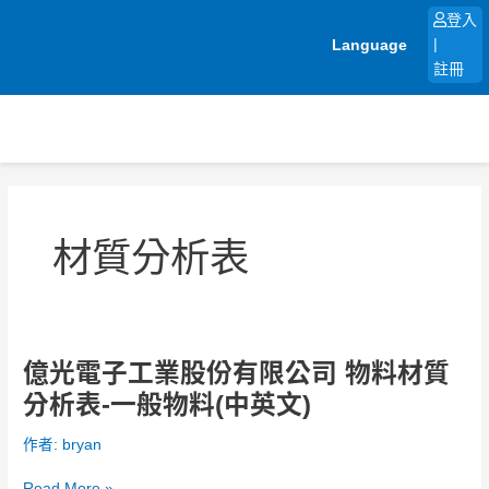
跳
登入
至
Language
|
主
註冊
要
內
容
材質分析表
億光電子工業股份有限公司 物料材質
億
光
分析表-一般物料(中英文)
電
子
作者:
bryan
工
業
Read More »