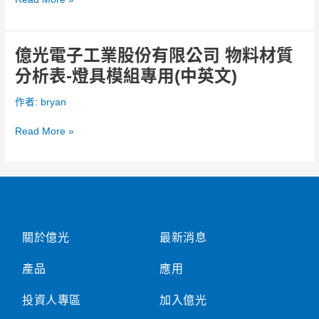
股
份
有
億光電子工業股份有限公司 物料材質
億
限
光
分析表-燈具模組專用(中英文)
公
電
司
子
作者:
bryan
物
工
料
業
Read More »
材
股
質
份
分
有
析
限
表-
公
一
司
般
關於億光
最新消息
物
物
料
料
產品
應用
材
(中
質
英
投資人專區
加入億光
分
文)
析