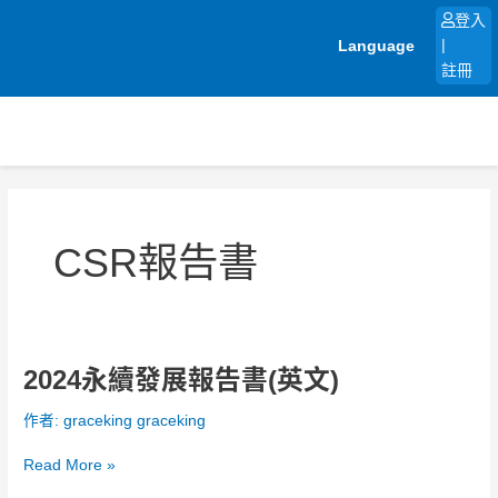
跳
登入
至
Language
|
主
註冊
要
內
容
文
章
分
CSR報告書
頁
2024永續發展報告書(英文)
2024
永
作者:
graceking graceking
續
發
Read More »
展
報