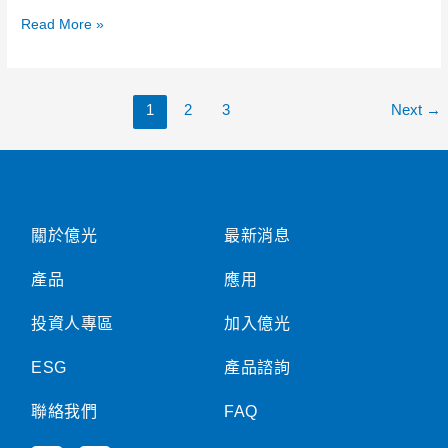
責
Read More »
任
報
告
書
1
2
3
Next
→
(繁
中)
關於億光
最新消息
產品
應用
投資人專區
加入億光
ESG
產品諮詢
聯絡我們
FAQ