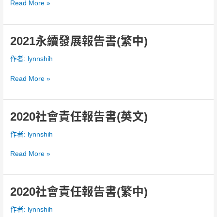
Read More »
展
報
告
書
2021永續發展報告書(繁中)
2021
(英
永
作者:
lynnshih
文)
續
發
Read More »
展
報
告
書
2020社會責任報告書(英文)
2020
(繁
社
作者:
lynnshih
中)
會
責
Read More »
任
報
告
書
2020社會責任報告書(繁中)
2020
(英
社
作者:
lynnshih
文)
會