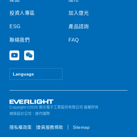
投資人專區
加入億光
ESG
產品諮詢
聯絡我們
FAQ
Y
W
o
e
u
i
t
x
Language
u
i
b
n
e
Copyright ©2026 億光電子工業股份有限公司 版權所有
網頁設計公司
：振作國際
隱私權政策
會員服務條款
Sitemap