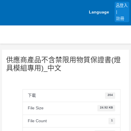
跳
登入
至
Language
|
主
註冊
要
內
容
供應商產品不含禁限用物質保證書(燈
具模組專用)_中文
下載
204
File Size
24.92 KB
File Count
1