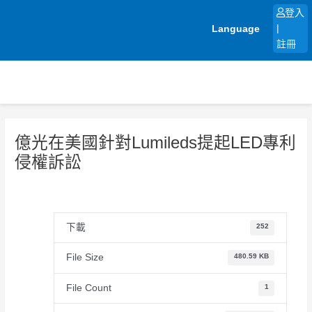
跳
登入
至
Language
|
主
註冊
要
內
容
億光在美國針對Lumileds提起LED專利
侵權訴訟
下載
252
File Size
480.59 KB
File Count
1