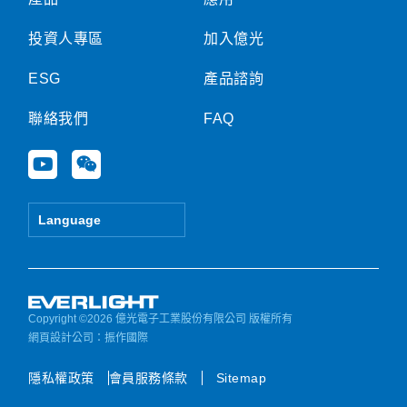
投資人專區
加入億光
ESG
產品諮詢
聯絡我們
FAQ
Y
W
o
e
u
i
t
x
Language
u
i
b
n
e
Copyright ©2026 億光電子工業股份有限公司 版權所有
網頁設計公司
：振作國際
隱私權政策
會員服務條款
Sitemap