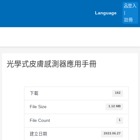
跳
登入
至
Language
|
主
註冊
要
內
容
光學式皮膚感測器應用手冊
下載
162
File Size
1.12 MB
File Count
1
建立日期
2023.06.27