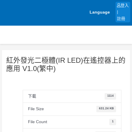
跳
登入
至
Language
|
主
註冊
要
內
容
紅外發光二極體(IR LED)在遙控器上的
應用 V1.0(繁中)
下載
1114
File Size
631.24 KB
File Count
1