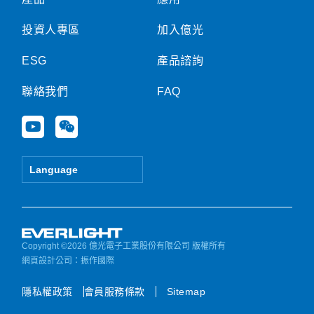
投資人專區
加入億光
ESG
產品諮詢
聯絡我們
FAQ
Y
W
o
e
u
i
t
x
Language
u
i
b
n
e
Copyright ©2026 億光電子工業股份有限公司 版權所有
網頁設計公司
：振作國際
隱私權政策
會員服務條款
Sitemap