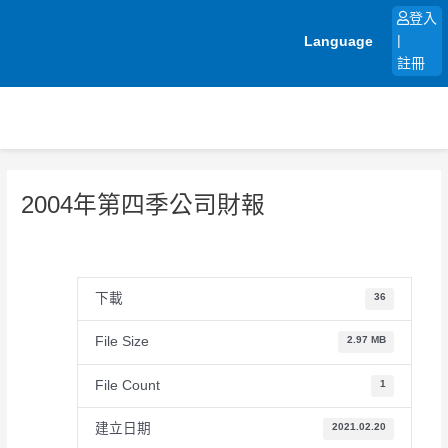
跳
登入
至
Language
|
主
註冊
要
內
容
2004年第四季公司財報
下載
36
File Size
2.97 MB
File Count
1
建立日期
2021.02.20