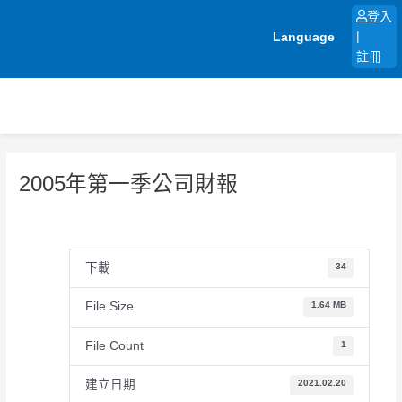
跳
登入
至
Language
|
主
註冊
要
內
容
2005年第一季公司財報
下載
34
File Size
1.64 MB
File Count
1
建立日期
2021.02.20